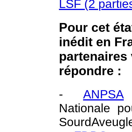
LSF (2 partie
Pour cet éta
inédit en Fr
partenaires 
répondre :
-
ANPSA
:
Nationale p
SourdAveugl