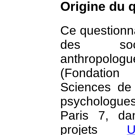
Origine du q
Ce questionna
des soc
anthropolo
(Fondati
Sciences de
psychologues 
Paris 7, da
projets
U