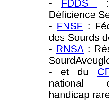
-
FDDS
:
Déficience Se
-
FNSF
: Féd
des Sourds d
-
RNSA
: Rés
SourdAveugl
- et du
C
national 
handicap rare