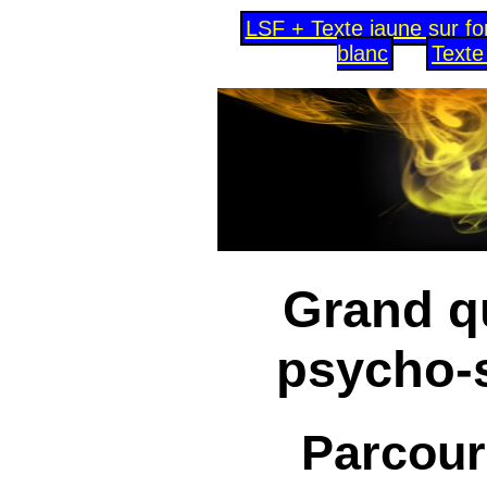
LSF + Texte jaune sur fo
blanc
Texte
Grand q
psycho-
Parcour